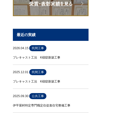
最近の実績
2026.04.15
民間工事
プレキャスト工法 K様邸新築工事
2025.12.01
民間工事
プレキャスト工法 K様邸新築工事
2025.09.30
公共工事
伊平屋村特定専門職定住促進住宅整備工事