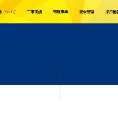
組について
工事実績
環境事業
安全管理
採用情