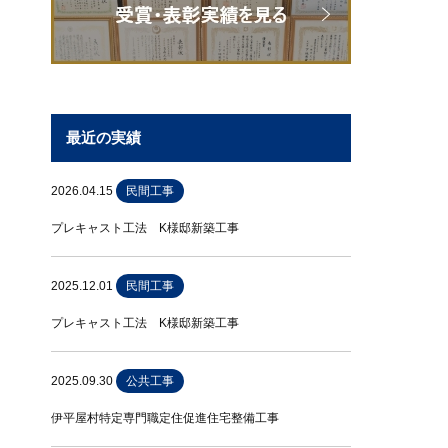
最近の実績
2026.04.15
民間工事
プレキャスト工法 K様邸新築工事
2025.12.01
民間工事
プレキャスト工法 K様邸新築工事
2025.09.30
公共工事
伊平屋村特定専門職定住促進住宅整備工事