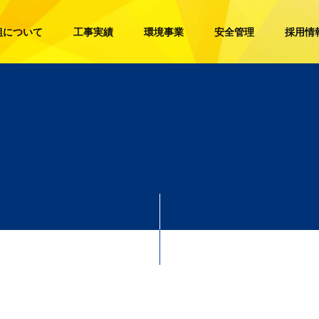
組について
工事実績
環境事業
安全管理
採用情