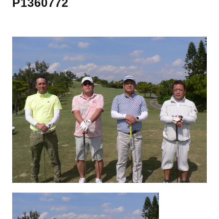
P1360772