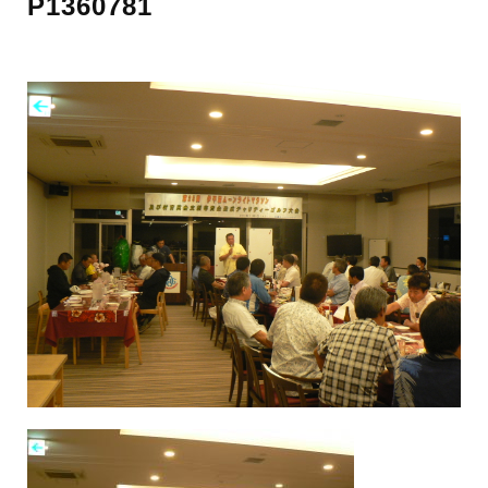
P1360781