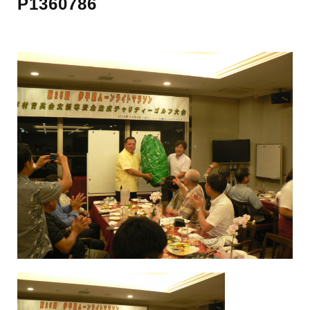
P1360786