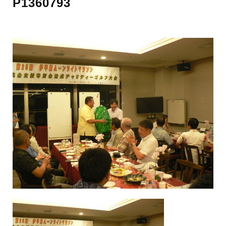
P1360793