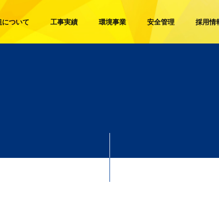
組について
工事実績
環境事業
安全管理
採用情