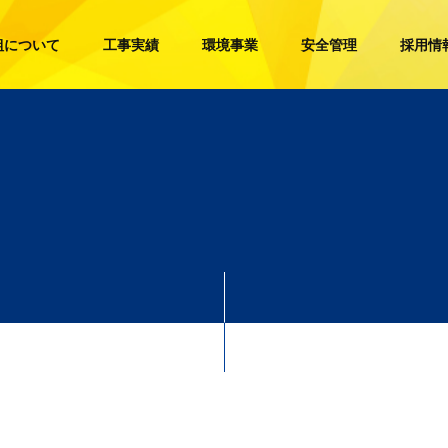
組について
工事実績
環境事業
安全管理
採用情