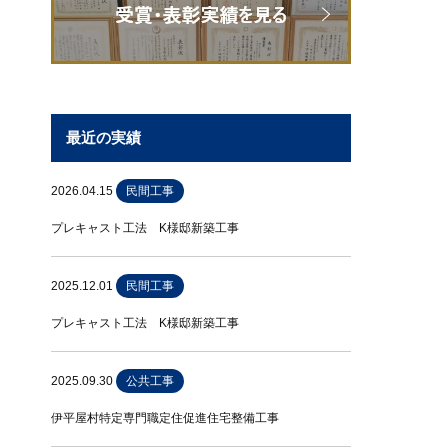
最近の実績
2026.04.15
民間工事
プレキャスト工法 K様邸新築工事
2025.12.01
民間工事
プレキャスト工法 K様邸新築工事
2025.09.30
公共工事
伊平屋村特定専門職定住促進住宅整備工事