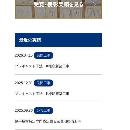
最近の実績
2026.04.15
民間工事
プレキャスト工法 K様邸新築工事
2025.12.01
民間工事
プレキャスト工法 K様邸新築工事
2025.09.30
公共工事
伊平屋村特定専門職定住促進住宅整備工事