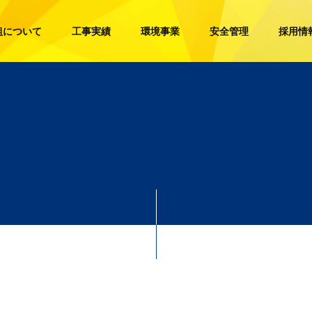
組について
工事実績
環境事業
安全管理
採用情