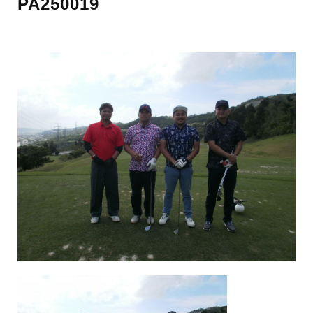
PA250019