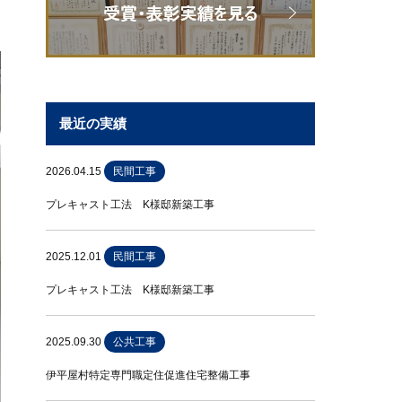
最近の実績
2026.04.15
民間工事
プレキャスト工法 K様邸新築工事
2025.12.01
民間工事
プレキャスト工法 K様邸新築工事
2025.09.30
公共工事
伊平屋村特定専門職定住促進住宅整備工事