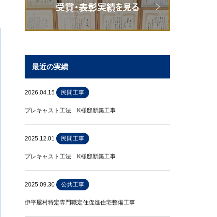
最近の実績
2026.04.15
民間工事
プレキャスト工法 K様邸新築工事
2025.12.01
民間工事
プレキャスト工法 K様邸新築工事
2025.09.30
公共工事
伊平屋村特定専門職定住促進住宅整備工事