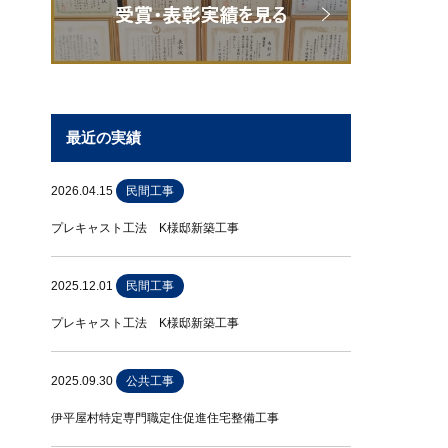
最近の実績
2026.04.15
民間工事
プレキャスト工法 K様邸新築工事
2025.12.01
民間工事
プレキャスト工法 K様邸新築工事
2025.09.30
公共工事
伊平屋村特定専門職定住促進住宅整備工事