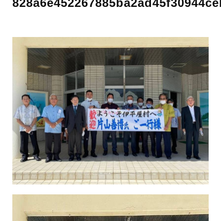
828a6e452267885ba2ad45f30944ce