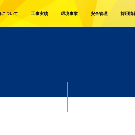
組について
工事実績
環境事業
安全管理
採用情