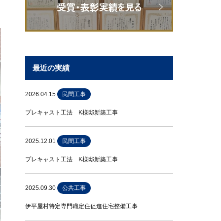
最近の実績
2026.04.15
民間工事
プレキャスト工法 K様邸新築工事
2025.12.01
民間工事
プレキャスト工法 K様邸新築工事
2025.09.30
公共工事
伊平屋村特定専門職定住促進住宅整備工事