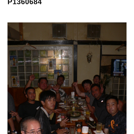
P1360684