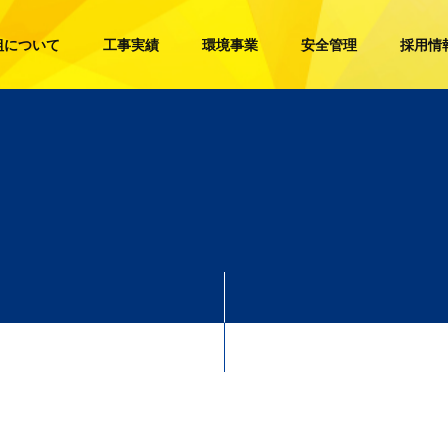
組について
工事実績
環境事業
安全管理
採用情