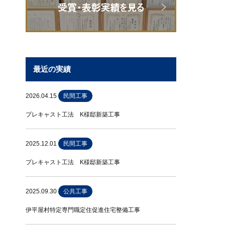
最近の実績
2026.04.15
民間工事
プレキャスト工法 K様邸新築工事
2025.12.01
民間工事
プレキャスト工法 K様邸新築工事
2025.09.30
公共工事
伊平屋村特定専門職定住促進住宅整備工事