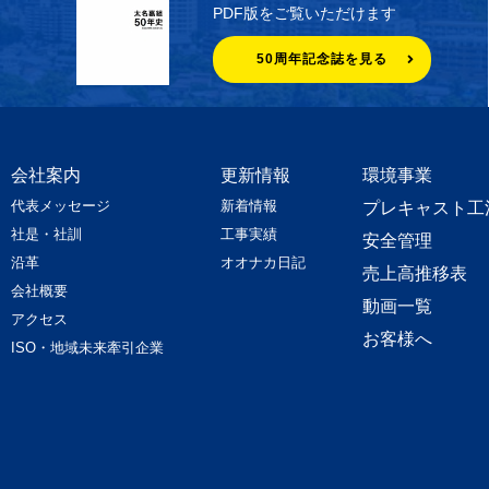
PDF版をご覧いただけます
50周年記念誌を見る
会社案内
更新情報
環境事業
代表メッセージ
新着情報
プレキャスト工
社是・社訓
工事実績
安全管理
沿革
オオナカ日記
売上高推移表
会社概要
動画一覧
アクセス
お客様へ
ISO・地域未来牽引企業