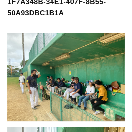
1F7A348B-34E1-407F-8B55-
50A93DBC1B1A