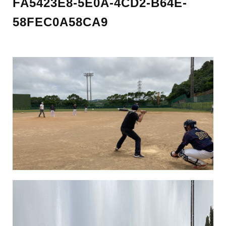
FA5423E8-5E0A-4CD2-B64E-
58FEC0A58CA9