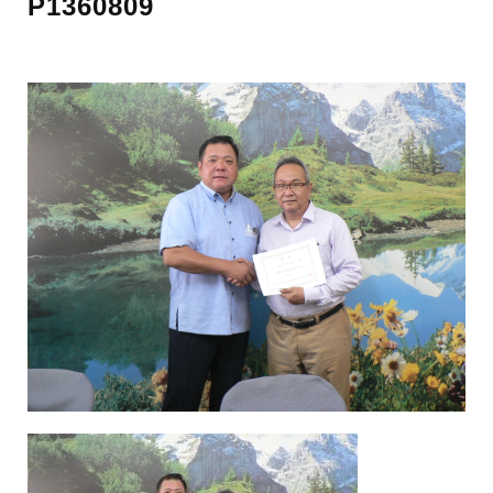
P1360809