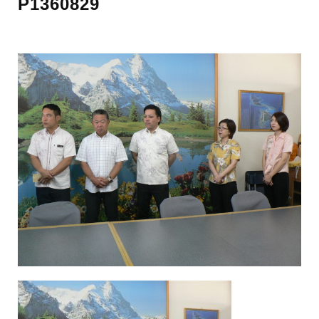
P1360829