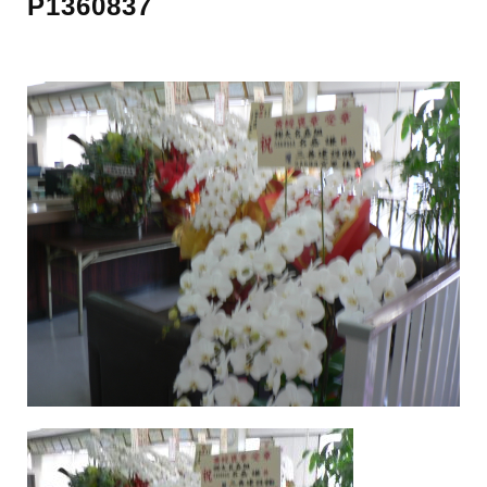
P1360837