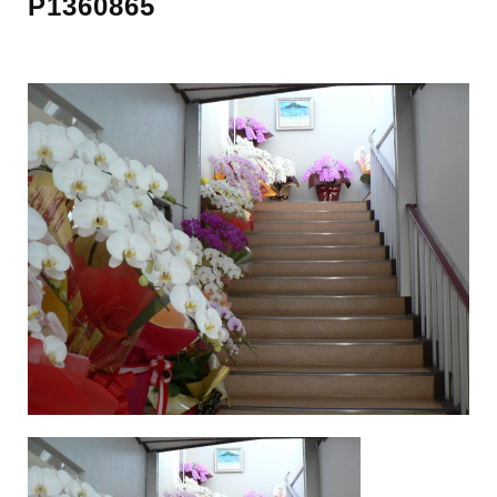
P1360865