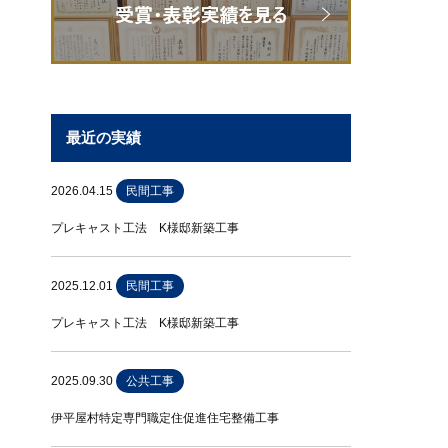
最近の実績
2026.04.15
民間工事
プレキャスト工法 K様邸新築工事
2025.12.01
民間工事
プレキャスト工法 K様邸新築工事
2025.09.30
公共工事
伊平屋村特定専門職定住促進住宅整備工事