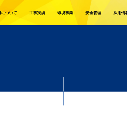
組について
工事実績
環境事業
安全管理
採用情