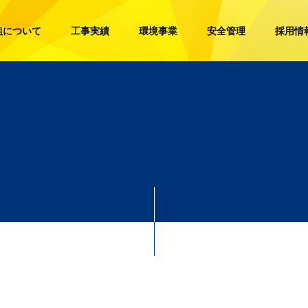
組について
工事実績
環境事業
安全管理
採用情