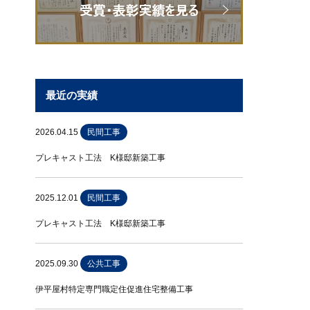
最近の実績
2026.04.15
民間工事
プレキャスト工法 K様邸新築工事
2025.12.01
民間工事
プレキャスト工法 K様邸新築工事
2025.09.30
公共工事
伊平屋村特定専門職定住促進住宅整備工事