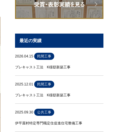
最近の実績
2026.04.15
民間工事
プレキャスト工法 K様邸新築工事
2025.12.01
民間工事
プレキャスト工法 K様邸新築工事
2025.09.30
公共工事
伊平屋村特定専門職定住促進住宅整備工事