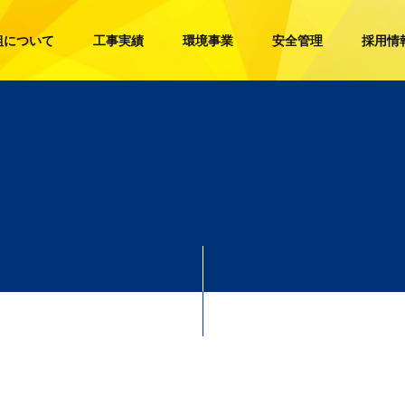
組について
工事実績
環境事業
安全管理
採用情