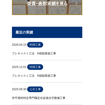
最近の実績
2026.04.15
民間工事
プレキャスト工法 K様邸新築工事
2025.12.01
民間工事
プレキャスト工法 K様邸新築工事
2025.09.30
公共工事
伊平屋村特定専門職定住促進住宅整備工事