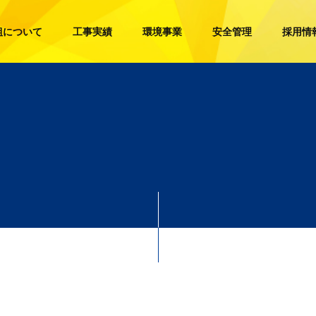
組について
工事実績
環境事業
安全管理
採用情