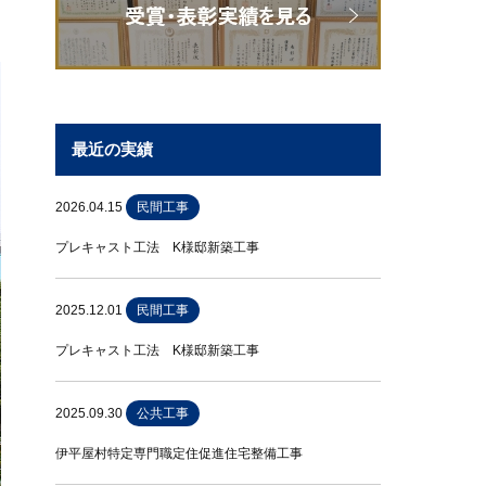
最近の実績
2026.04.15
民間工事
プレキャスト工法 K様邸新築工事
2025.12.01
民間工事
プレキャスト工法 K様邸新築工事
2025.09.30
公共工事
伊平屋村特定専門職定住促進住宅整備工事