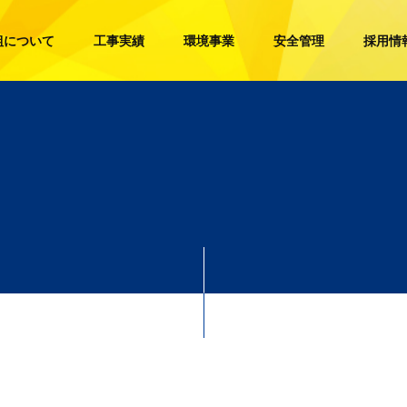
組について
工事実績
環境事業
安全管理
採用情