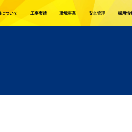
組について
工事実績
環境事業
安全管理
採用情