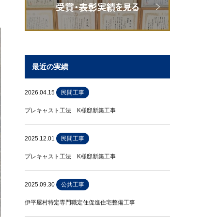
最近の実績
2026.04.15
民間工事
プレキャスト工法 K様邸新築工事
2025.12.01
民間工事
プレキャスト工法 K様邸新築工事
2025.09.30
公共工事
伊平屋村特定専門職定住促進住宅整備工事