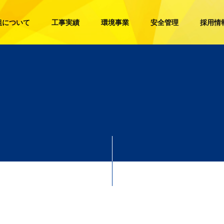
組について
工事実績
環境事業
安全管理
採用情