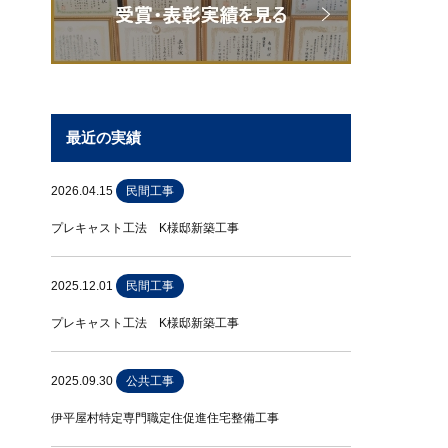
最近の実績
2026.04.15
民間工事
プレキャスト工法 K様邸新築工事
2025.12.01
民間工事
プレキャスト工法 K様邸新築工事
2025.09.30
公共工事
伊平屋村特定専門職定住促進住宅整備工事