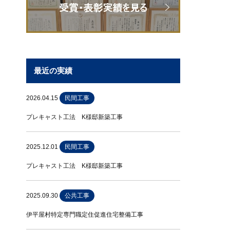
最近の実績
2026.04.15
民間工事
プレキャスト工法 K様邸新築工事
2025.12.01
民間工事
プレキャスト工法 K様邸新築工事
2025.09.30
公共工事
伊平屋村特定専門職定住促進住宅整備工事