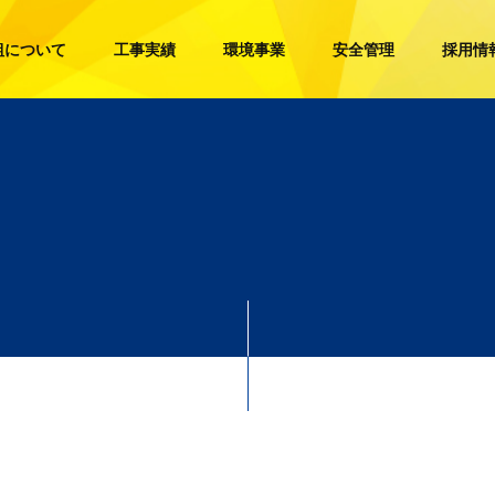
組について
工事実績
環境事業
安全管理
採用情