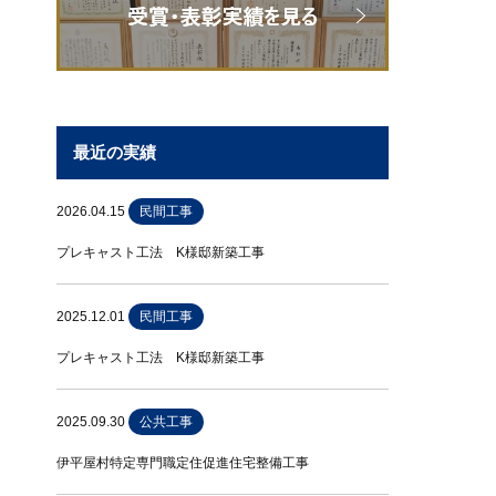
最近の実績
2026.04.15
民間工事
プレキャスト工法 K様邸新築工事
2025.12.01
民間工事
プレキャスト工法 K様邸新築工事
2025.09.30
公共工事
伊平屋村特定専門職定住促進住宅整備工事