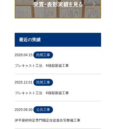
最近の実績
2026.04.15
民間工事
プレキャスト工法 K様邸新築工事
2025.12.01
民間工事
プレキャスト工法 K様邸新築工事
2025.09.30
公共工事
伊平屋村特定専門職定住促進住宅整備工事