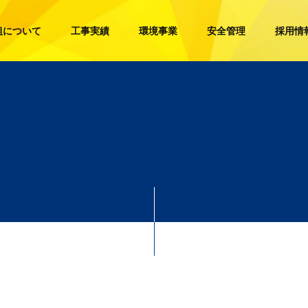
組について
工事実績
環境事業
安全管理
採用情