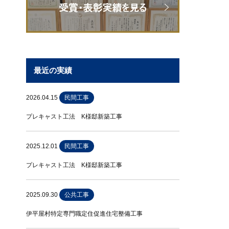
最近の実績
2026.04.15
民間工事
プレキャスト工法 K様邸新築工事
2025.12.01
民間工事
プレキャスト工法 K様邸新築工事
2025.09.30
公共工事
伊平屋村特定専門職定住促進住宅整備工事