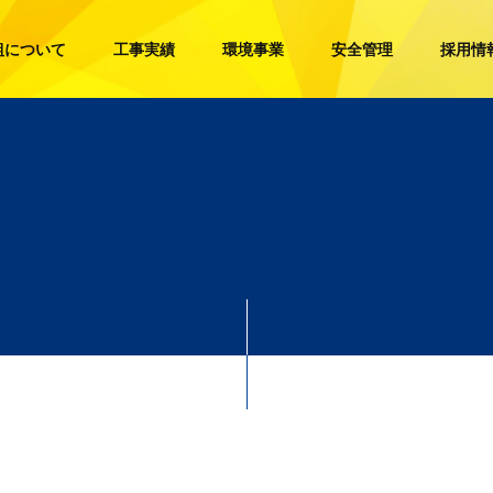
組について
工事実績
環境事業
安全管理
採用情