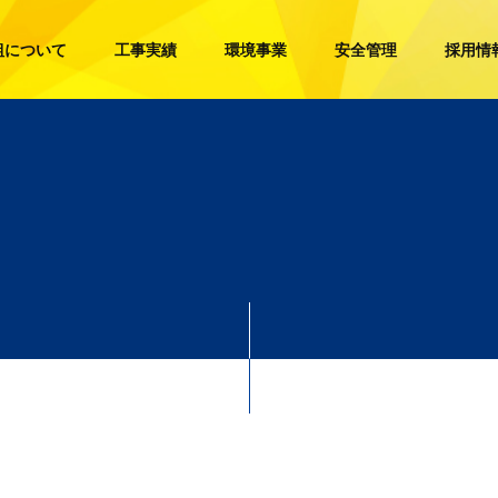
組について
工事実績
環境事業
安全管理
採用情