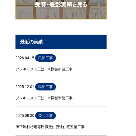
最近の実績
2026.04.15
民間工事
プレキャスト工法 K様邸新築工事
2025.12.01
民間工事
プレキャスト工法 K様邸新築工事
2025.09.30
公共工事
伊平屋村特定専門職定住促進住宅整備工事